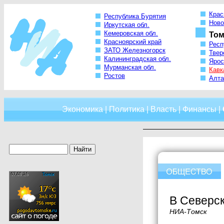
Крас
Республика Бурятия
Ново
Иркутская обл.
Кемеровская обл.
Том
Красноярский край
Респ
ЗАТО Железногорск
Твер
Калининградская обл.
Ярос
Мурманская обл.
Кавк
Ростов
Алта
Экономика
|
Политика
|
Власть
|
Финансы
|
В Северск
НИА-Томск