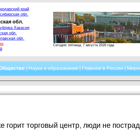
нодарский край
сибирская обл.
ская обл.
ублика Хакасия
ская обл.
лавская обл.
аз
Сегодня: пятница, 7 августа 2026 года
й
Общество
|
Наука и образование
|
Главное в России
|
Миро
е горит торговый центр, люди не постра