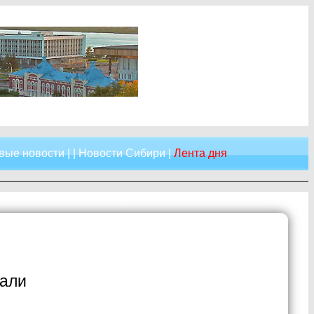
вые новости
| |
Новости Сибири
|
Лента дня
дали