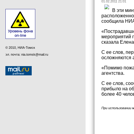
01.02.2011 21:01
В эти ми
расположенном
сообщила НИА
«Пострадавших
мероприятий п
сказала Елена
© 2010, НИА-Томск
С ее слов, пе
эл. почта: nia.tomsk@mail.ru
осложняются а
«Помимо пожа
агентства.
С ее слов, со
прибыло на об
более 40 чело
При использовании 