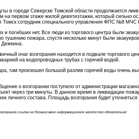
нуты в городе Северске Томской области продолжается лик
 на первом этаже жилой девятиэтажки, который сильно осл
 Томск сотрудник специального управления ФПС №8 МЧС 
 и погибших нет. Все люди из торгового центра были эвак
о тушению пожара, спустя несколько минут были эвакуиро
 Дежкина.
рвичный очаг возгорания находится в подвале торгового ц
варией на водопроводных трубах с горячей водой.
ра, там произошел большой разлив горячей воды очень вы
общение о возгорании поступило от администрации магазин
ъект через три минуты. В данное время в ликвидации пожа
век личного состава. Площадь возгорания будет уточняться
материала ссылка на Независимое информационное агентство обязательна!