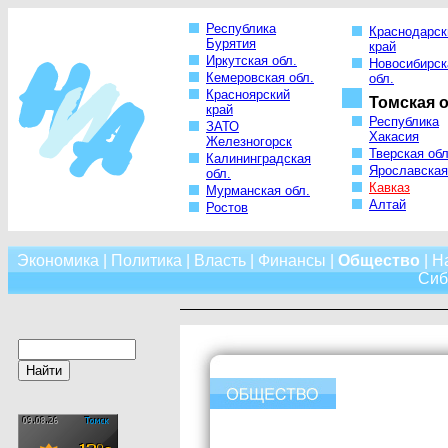
Республика
Краснодарск
Бурятия
край
Иркутская обл.
Новосибирск
Кемеровская обл.
обл.
Красноярский
Томская о
край
Республика
ЗАТО
Хакасия
Железногорск
Тверская обл
Калининградская
Ярославская
обл.
Кавказ
Мурманская обл.
Алтай
Ростов
Экономика
|
Политика
|
Власть
|
Финансы
|
Общество
|
Н
Сиб