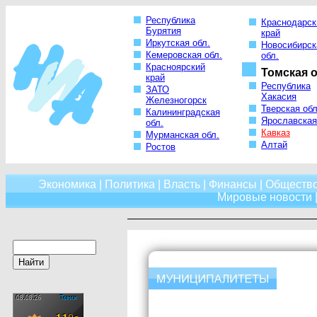
Республика
Краснодарск
Бурятия
край
Иркутская обл.
Новосибирск
Кемеровская обл.
обл.
Красноярский
Томская о
край
Республика
ЗАТО
Хакасия
Железногорск
Тверская обл
Калининградская
Ярославская
обл.
Кавказ
Мурманская обл.
Алтай
Ростов
Экономика
|
Политика
|
Власть
|
Финансы
|
Обществ
Мировые новости
|