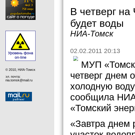
В четверг на
будет воды
НИА-Томск
02.02.2011 20:13
МУП «Томски
© 2010, НИА-Томск
четверг днем 
эл. почта:
nia.tomsk@mail.ru
холодную воду
сообщила НИА
«Томский энер
«Завтра днем 
участок водоп