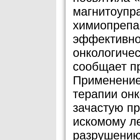
магнитоупр
химиопрепа
эффективно
онкологиче
сообщает п
Применение
терапии он
зачастую пр
искомому ле
разрушению