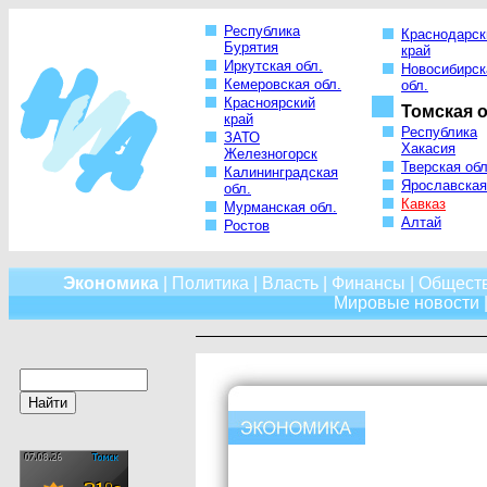
Республика
Краснодарск
Бурятия
край
Иркутская обл.
Новосибирск
Кемеровская обл.
обл.
Красноярский
Томская о
край
Республика
ЗАТО
Хакасия
Железногорск
Тверская обл
Калининградская
Ярославская
обл.
Кавказ
Мурманская обл.
Алтай
Ростов
Экономика
|
Политика
|
Власть
|
Финансы
|
Общест
Мировые новости
|