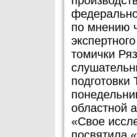
производств
федерально
по мнению 
экспертного
томички Ря
слушательн
подготовки
понедельни
областной 
«Свое иссл
посвятила 