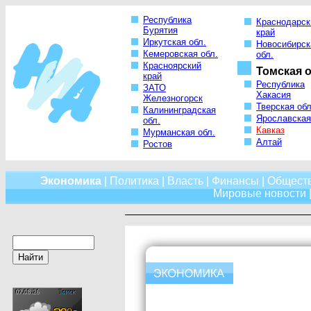
Республика
Краснодарск
Бурятия
край
Иркутская обл.
Новосибирск
Кемеровская обл.
обл.
Красноярский
Томская о
край
Республика
ЗАТО
Хакасия
Железногорск
Тверская обл
Калининградская
Ярославская
обл.
Кавказ
Мурманская обл.
Алтай
Ростов
Экономика
|
Политика
|
Власть
|
Финансы
|
Общест
Мировые новости
|