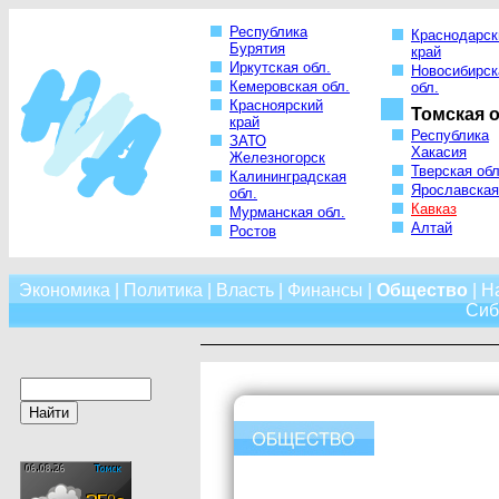
Республика
Краснодарск
Бурятия
край
Иркутская обл.
Новосибирск
Кемеровская обл.
обл.
Красноярский
Томская о
край
Республика
ЗАТО
Хакасия
Железногорск
Тверская обл
Калининградская
Ярославская
обл.
Кавказ
Мурманская обл.
Алтай
Ростов
Экономика
|
Политика
|
Власть
|
Финансы
|
Общество
|
Н
Сиб