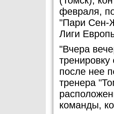
(Томск), кон
февраля, п
"Пари Сен-
Лиги Европ
"Вчера веч
тренировку 
после нее п
тренера "То
расположен
команды, ко