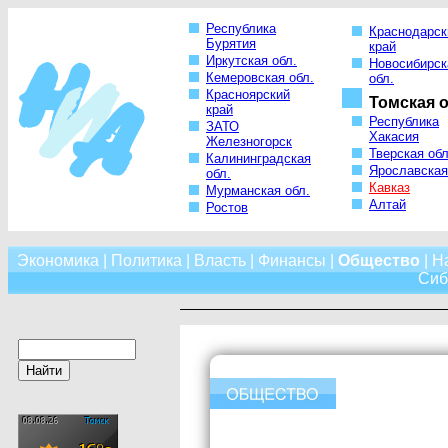
Республика
Краснодарск
Бурятия
край
Иркутская обл.
Новосибирск
Кемеровская обл.
обл.
Красноярский
Томская о
край
Республика
ЗАТО
Хакасия
Железногорск
Тверская обл
Калининградская
Ярославская
обл.
Кавказ
Мурманская обл.
Алтай
Ростов
Экономика
|
Политика
|
Власть
|
Финансы
|
Общество
|
Н
Сиб