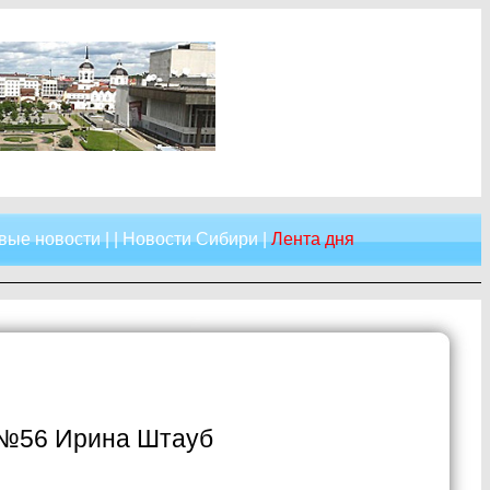
вые новости
| |
Новости Сибири
|
Лента дня
и №56 Ирина Штауб