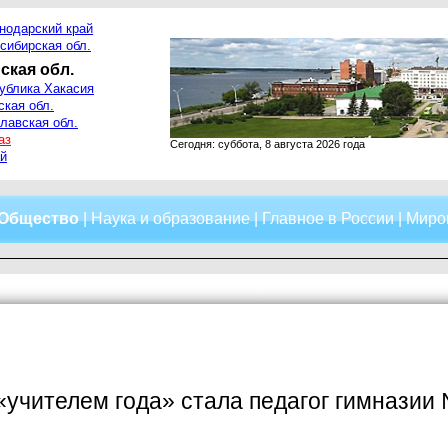
нодарский край
сибирская обл.
ская обл.
ублика Хакасия
ская обл.
лавская обл.
аз
Сегодня: суббота, 8 августа 2026 года
й
Общество
|
Наука и образование
|
Главное в России
|
Миро
«учителем года» стала педагог гимнази