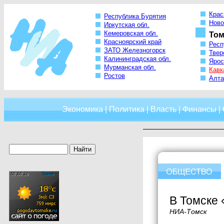
Крас
Республика Бурятия
Ново
Иркутская обл.
Кемеровская обл.
Том
Красноярский край
Респ
ЗАТО Железногорск
Твер
Калининградская обл.
Ярос
Мурманская обл.
Кавк
Ростов
Алта
Экономика
|
Политика
|
Власть
|
Финансы
|
В Томске 
НИА-Томск