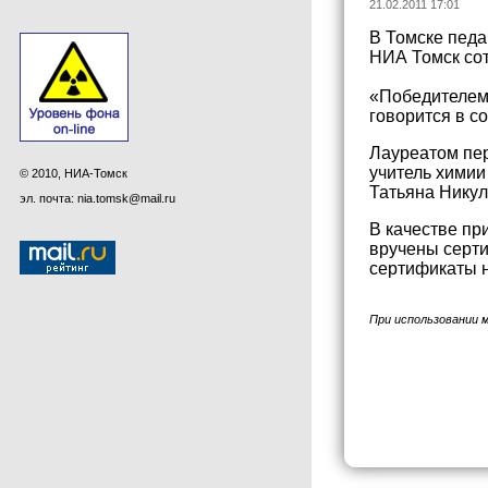
21.02.2011 17:01
В Томске педа
НИА Томск сот
«Победителем 
говорится в с
Лауреатом пер
учитель химии
© 2010, НИА-Томск
Татьяна Никул
эл. почта: nia.tomsk@mail.ru
В качестве пр
вручены серти
сертификаты н
При использовании 