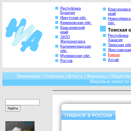
Республика
Краснодарск
Бурятия
край
Иркутская обл.
Новосибирск
Кемеровская обл.
обл.
Красноярский
Томская о
край
Республика
ЗАТО
Хакасия
Железногорск
Тверская обл
Калининградская
Ярославская
обл.
Кавказ
Мурманская обл.
Алтай
Ростов
Экономика
|
Политика
|
Власть
|
Финансы
|
Обществ
Мировые новости
|