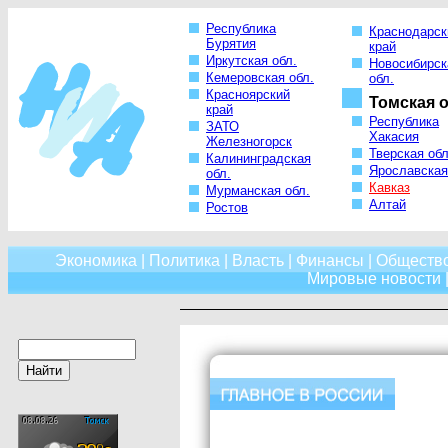
Республика
Краснодарск
Бурятия
край
Иркутская обл.
Новосибирск
Кемеровская обл.
обл.
Красноярский
Томская о
край
Республика
ЗАТО
Хакасия
Железногорск
Тверская обл
Калининградская
Ярославская
обл.
Кавказ
Мурманская обл.
Алтай
Ростов
Экономика
|
Политика
|
Власть
|
Финансы
|
Обществ
Мировые новости
|