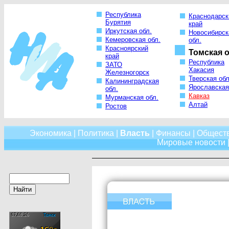
Республика
Краснодарск
Бурятия
край
Иркутская обл.
Новосибирск
Кемеровская обл.
обл.
Красноярский
Томская о
край
Республика
ЗАТО
Хакасия
Железногорск
Тверская обл
Калининградская
Ярославская
обл.
Кавказ
Мурманская обл.
Алтай
Ростов
Экономика
|
Политика
|
Власть
|
Финансы
|
Общест
Мировые новости
|