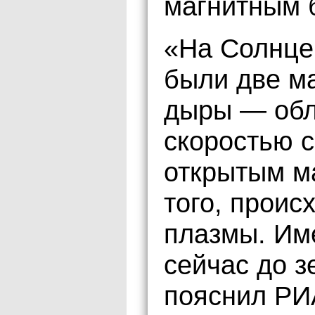
магнитным б
«На Солнце 
были две м
дыры — обл
скоростью с
открытым м
того, прои
плазмы. Име
сейчас до 
пояснил РИ