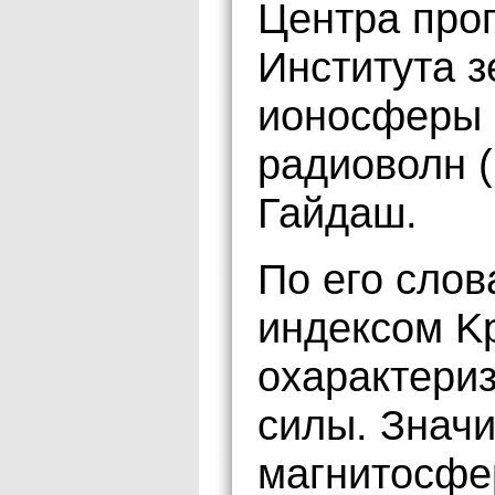
Центра про
Института з
ионосферы 
радиоволн 
Гайдаш.
По его слов
индексом K
охарактери
силы. Знач
магнитосфе