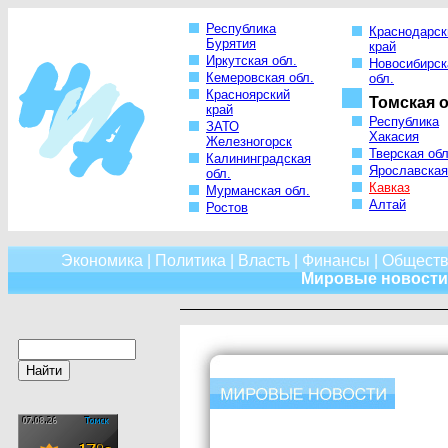
Республика
Краснодарск
Бурятия
край
Иркутская обл.
Новосибирск
Кемеровская обл.
обл.
Красноярский
Томская о
край
Республика
ЗАТО
Хакасия
Железногорск
Тверская обл
Калининградская
Ярославская
обл.
Кавказ
Мурманская обл.
Алтай
Ростов
Экономика
|
Политика
|
Власть
|
Финансы
|
Обществ
Мировые новости