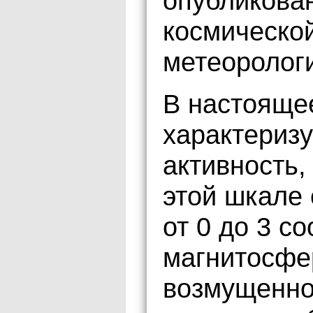
опубликова
космическо
метеоролог
В настояще
характериз
активность,
этой шкале 
от 0 до 3 с
магнитосфе
возмущенной