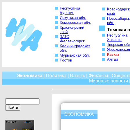
Республика
Краснодарск
Бурятия
край
Иркутская обл.
Новосибирск
Кемеровская обл.
обл.
Красноярский
Томская о
край
Республика
ЗАТО
Хакасия
Железногорск
Тверская обл
Калининградская
Ярославская
обл.
Кавказ
Мурманская обл.
Алтай
Ростов
Экономика
|
Политика
|
Власть
|
Финансы
|
Общест
Мировые новости
|