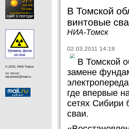
В Томской об
винтовые сва
НИА-Томск
02.03.2011 14:19
В Томской о
© 2010, НИА-Томск
замене фундам
эл. почта:
nia.tomsk@mail.ru
электропереда
где впервые н
сетях Сибири 
сваи.
«Восстановлен