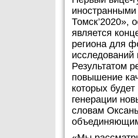
иностранными
Томск’2020», 
является конц
региона для ф
исследований 
Результатом р
повышение кач
которых будет
генерации новы
словам Оксаны
объединяющим
«Мы рассматр