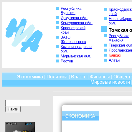
Республика
Краснодарск
Бурятия
край
Иркутская обл.
Новосибирск
Кемеровская обл.
обл.
Красноярский
Томская о
край
Республика
ЗАТО
Хакасия
Железногорск
Тверская обл
Калининградская
Ярославская
обл.
Кавказ
Мурманская обл.
Алтай
Ростов
Экономика
|
Политика
|
Власть
|
Финансы
|
Общест
Мировые новости
|