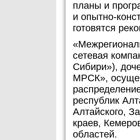
планы и прогр
и опытно-конс
готовятся рек
«Межрегионал
сетевая комп
Сибири»), доч
МРСК», осущес
распределение
республик Алт
Алтайского, З
краев, Кемеро
областей.