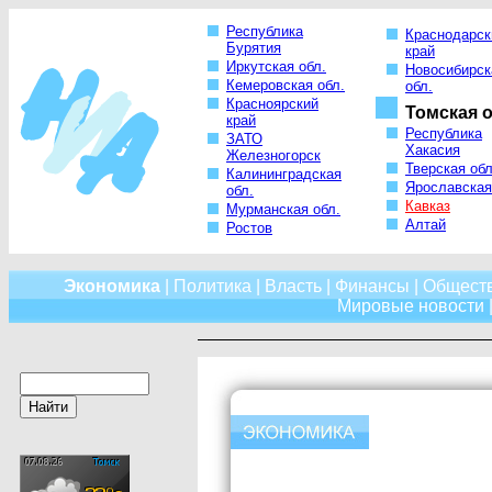
Республика
Краснодарск
Бурятия
край
Иркутская обл.
Новосибирск
Кемеровская обл.
обл.
Красноярский
Томская о
край
Республика
ЗАТО
Хакасия
Железногорск
Тверская обл
Калининградская
Ярославская
обл.
Кавказ
Мурманская обл.
Алтай
Ростов
Экономика
|
Политика
|
Власть
|
Финансы
|
Общест
Мировые новости
|