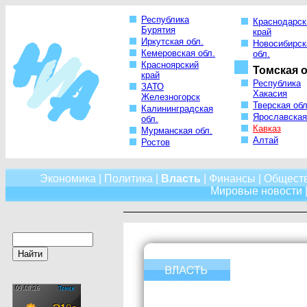
Республика
Краснодарск
Бурятия
край
Иркутская обл.
Новосибирск
Кемеровская обл.
обл.
Красноярский
Томская о
край
Республика
ЗАТО
Хакасия
Железногорск
Тверская обл
Калининградская
Ярославская
обл.
Кавказ
Мурманская обл.
Алтай
Ростов
Экономика
|
Политика
|
Власть
|
Финансы
|
Общест
Мировые новости
|