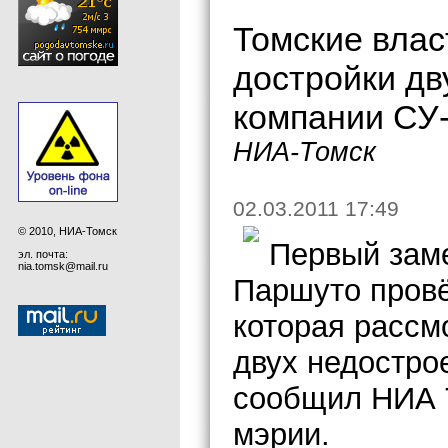
Томские влас
достройки дв
компании СУ
НИА-Томск
02.03.2011 17:49
© 2010, НИА-Томск
Первый заме
эл. почта:
nia.tomsk@mail.ru
Паршуто провё
которая рассм
двух недостро
сообщил НИА 
мэрии.