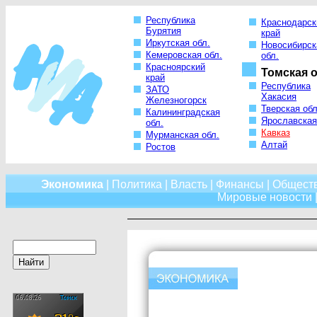
Республика
Краснодарск
Бурятия
край
Иркутская обл.
Новосибирск
Кемеровская обл.
обл.
Красноярский
Томская о
край
Республика
ЗАТО
Хакасия
Железногорск
Тверская обл
Калининградская
Ярославская
обл.
Кавказ
Мурманская обл.
Алтай
Ростов
Экономика
|
Политика
|
Власть
|
Финансы
|
Общест
Мировые новости
|