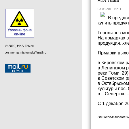
НИА-Томск
03.03.2011 19:11
В преддв
купить продукт
Горожане смог
На ярмарках в
продукция, хл
© 2010, НИА-Томск
Ярмарки выхо
эл. почта: nia.tomsk@mail.ru
в Кировском р
в Ленинском ра
реки Томи, 29)
в Советском ра
в Октябрьском
культуры пос.
в г. Северске 
С 1 декабря 2
При использовании 