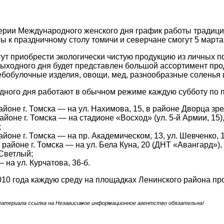
ерии Международного женского дня график работы традиц
ы к праздничному столу томичи и северчане смогут 5 марта 
ут приобрести экологически чистую продукцию из личных п
ыходного дня будет представлен большой ассортимент про
ебобулочные изделия, овощи, мед, разнообразные соленья и
дного дня работают в обычном режиме каждую субботу по 
айоне г. Томска — на ул. Нахимова, 15, в районе Дворца зре
йоне г. Томска — на стадионе «Восход» (ул. 5-й Армии, 15),
;
йоне г. Томска — на пр. Академическом, 13, ул. Шевченко, 1
 районе г. Томска — на ул. Бела Куна, 20 (ДНТ «Авангард»),
 Светлый;
— на ул. Курчатова, 36-б.
010 года каждую среду на площадках Ленинского района п
материала ссылка на Независимое информационное агентство обязательна!