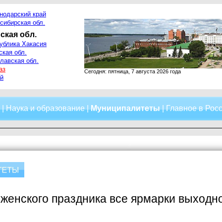
нодарский край
сибирская обл.
ская обл.
ублика Хакасия
ская обл.
лавская обл.
аз
Сегодня: пятница, 7 августа 2026 года
й
|
Наука и образование
|
Муниципалитеты
|
Главное в Рос
женского праздника все ярмарки выходно