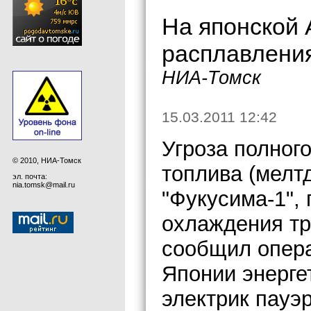
На японской 
расплавления
НИА-Томск
15.03.2011 12:42
Угроза полног
© 2010, НИА-Томск
топлива (мелт
эл. почта:
nia.tomsk@mail.ru
"Фукусима-1",
охлаждения тр
сообщил опера
Японии энерге
электрик пауэр