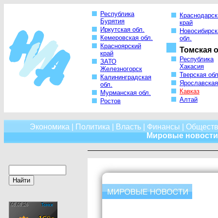
Республика
Краснодарск
Бурятия
край
Иркутская обл.
Новосибирск
Кемеровская обл.
обл.
Красноярский
Томская о
край
Республика
ЗАТО
Хакасия
Железногорск
Тверская обл
Калининградская
Ярославская
обл.
Кавказ
Мурманская обл.
Алтай
Ростов
Экономика
|
Политика
|
Власть
|
Финансы
|
Обществ
Мировые новости