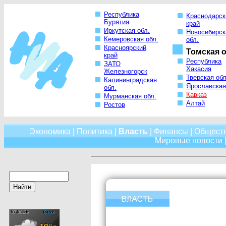
Республика
Краснодарск
Бурятия
край
Иркутская обл.
Новосибирск
Кемеровская обл.
обл.
Красноярский
Томская о
край
Республика
ЗАТО
Хакасия
Железногорск
Тверская обл
Калининградская
Ярославская
обл.
Кавказ
Мурманская обл.
Алтай
Ростов
Экономика
|
Политика
|
Власть
|
Финансы
|
Общест
Мировые новости
|