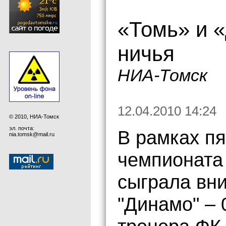
«Томь» и 
ничья
НИА-Томск
12.04.2010 14:24
© 2010, НИА-Томск
эл. почта:
В рамках пя
nia.tomsk@mail.ru
чемпионата 
сыграла вн
"Динамо" – 