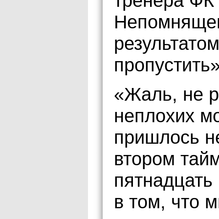
тренера ФК
Непомнящег
результатом
пропустить»
«Жаль, не 
неплохих м
пришлось н
втором тайм
пятнадцать
в том, что 