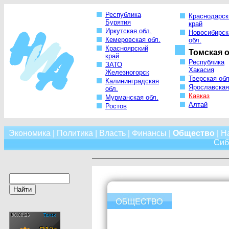
Республика
Краснодарск
Бурятия
край
Иркутская обл.
Новосибирск
Кемеровская обл.
обл.
Красноярский
Томская о
край
Республика
ЗАТО
Хакасия
Железногорск
Тверская обл
Калининградская
Ярославская
обл.
Кавказ
Мурманская обл.
Алтай
Ростов
Экономика
|
Политика
|
Власть
|
Финансы
|
Общество
|
Н
Сиб