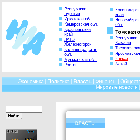
Республика
Краснодарск
Бурятия
край
Иркутская обл.
Новосибирск
Кемеровская обл.
обл.
Красноярский
Томская о
край
Республика
ЗАТО
Хакасия
Железногорск
Тверская обл
Калининградская
Ярославская
обл.
Кавказ
Мурманская обл.
Алтай
Ростов
Экономика
|
Политика
|
Власть
|
Финансы
|
Общест
Мировые новости
|