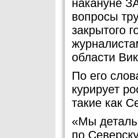
накануне З
вопросы тр
закрытого г
журналиста
области Вик
По его сло
курирует ро
такие как С
«Мы деталь
по Северску