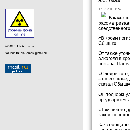
НИА-Томск
17.03.2011 15:46
В качеств
рассматривает
следственного
«В крови поги
Сбышко.
© 2010, НИА-Томск
От также уточ
эл. почта: nia.tomsk@mail.ru
алкоголя в кр
пожара. Павел
«Следов того,
– ни его пове
сказал Сбышк
Он подчеркнул
предварительн
«Там ничего д
какой-то непо
Как сообщалос
заявлению его