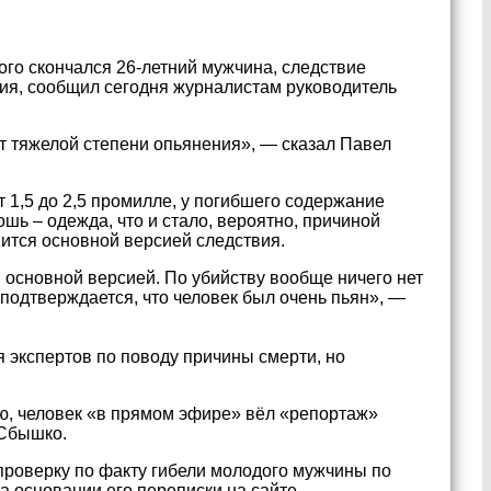
ого скончался 26-летний мужчина, следствие
ния, сообщил сегодня журналистам руководитель
ет тяжелой степени опьянения», — сказал Павел
т 1,5 до 2,5 промилле, у погибшего содержание
ь – одежда, что и стало, вероятно, причиной
ится основной версией следствия.
ся основной версией. По убийству вообще ничего нет
, подтверждается, что человек был очень пьян», —
я экспертов по поводу причины смерти, но
ию, человек «в прямом эфире» вёл «репортаж»
 Сбышко.
проверку по факту гибели молодого мужчины по
а основании его переписки на сайте