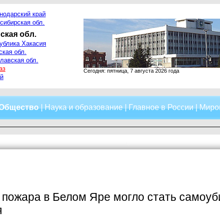
нодарский край
сибирская обл.
ская обл.
ублика Хакасия
ская обл.
лавская обл.
аз
Сегодня: пятница, 7 августа 2026 года
й
Общество
|
Наука и образование
|
Главное в России
|
Миро
пожара в Белом Яре могло стать самоуб
я