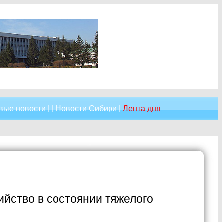
вые новости
| |
Новости Сибири
|
Лента дня
ийство в состоянии тяжелого