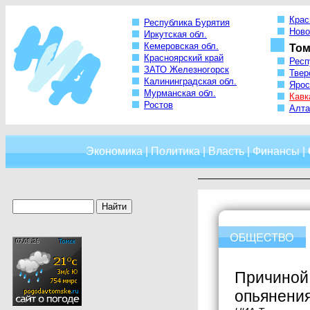
Крас
Республика Бурятия
Ново
Иркутская обл.
Кемеровская обл.
Том
Красноярский край
Респ
ЗАТО Железногорск
Твер
Калининградская обл.
Ярос
Мурманская обл.
Кавк
Ростов
Алта
Экономика
|
Политика
|
Власть
|
Финансы
|
Причиной 
опьянени