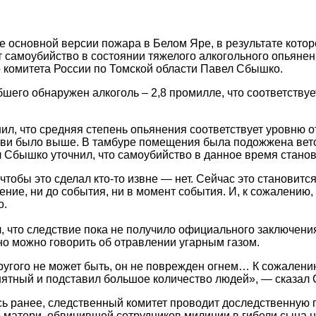
е основной версии пожара в Белом Яре, в результате котор
 самоубийство в состоянии тяжелого алкогольного опьяне
 комитета России по Томской области Павел Сбышко.
бшего обнаружен алкоголь – 2,8 промилле, что соответству
нил, что средняя степень опьянения соответствует уровню о
ови было выше. В тамбуре помещения была подожжена ветош
 Сбышко уточнил, что самоубийство в данное время станов
 чтобы это сделал кто-то извне — нет. Сейчас это становит
дение, ни до события, ни в момент события. И, к сожалению
о.
, что следствие пока не получило официального заключени
о можно говорить об отравлении угарным газом.
ругого не может быть, он не поврежден огнем… К сожален
нятный и подставил большое количество людей», — сказал
ь ранее, следственный комитет проводит доследственную 
 матери, обвинившей сотрудников милиции в гибели сына н