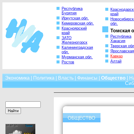
Республика
Краснодарск
Бурятия
край
Иркутская обл.
Новосибирск
Кемеровская обл.
обл.
Красноярский
Томская о
край
Республика
ЗАТО
Хакасия
Железногорск
Тверская обл
Калининградская
Ярославская
обл.
Кавказ
Мурманская обл.
Алтай
Ростов
Экономика
|
Политика
|
Власть
|
Финансы
|
Общество
|
Н
Сиб