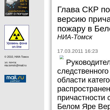
Глава СКР по
версию прича
пожару в Бе
НИА-Томск
17.03.2011 16:23
© 2010, НИА-Томск
Руководител
эл. почта:
nia.tomsk@mail.ru
следственного
области катег
распростране
причастности 
Белом Яре Вер