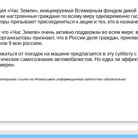
ия «Час Земли», инициируемая Всемирным фондом дикой п
ски настроенные граждане по всему миру одновременно гас
торы призывают присоединиться к акции и тех, кто в назнач
 что «Час Земли» очень активно поддержан во всем мире: в
 организаторы признают, что в России доля граждан, приняв
или 9 млн россиян.
жаться от поездок на машине предлагается в эту субботу с
гическое самосознание автомобилистов. Но едва ли эффект 
мерен.
материала ссылка на Независимое информационное агентство обязательна!