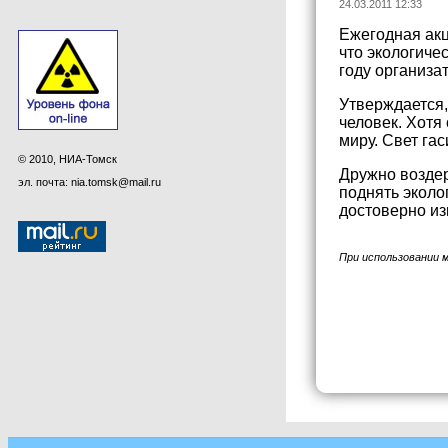
24.03.2011 12:33
Ежегодная акц
что экологиче
году организа
Утверждается,
человек. Хотя
миру. Свет гас
© 2010, НИА-Томск
Дружно воздер
эл. почта: nia.tomsk@mail.ru
поднять эколо
достоверно из
При использовании 