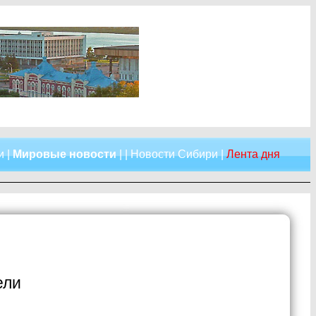
и
|
Мировые новости
| |
Новости Сибири
|
Лента дня
ели