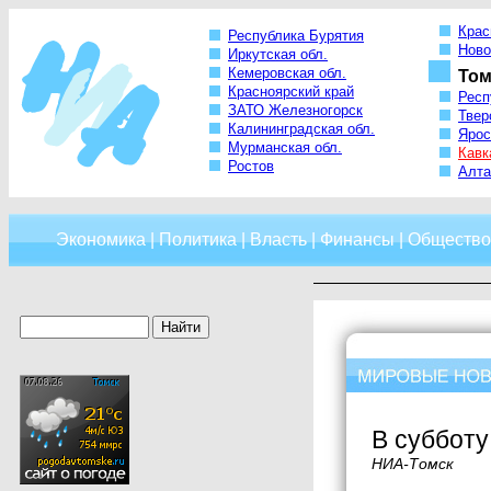
Крас
Республика Бурятия
Ново
Иркутская обл.
Кемеровская обл.
Том
Красноярский край
Респ
ЗАТО Железногорск
Твер
Калининградская обл.
Ярос
Мурманская обл.
Кавк
Ростов
Алта
Экономика
|
Политика
|
Власть
|
Финансы
|
Общество
В субботу
НИА-Томск