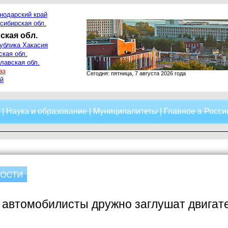
нодарский край
сибирская обл.
ская обл.
ублика Хакасия
ская обл.
лавская обл.
аз
Сегодня: пятница, 7 августа 2026 года
й
|
Наука и образование
|
Муниципалитеты
|
Главное в Росси
 автомобилисты дружно заглушат двигат