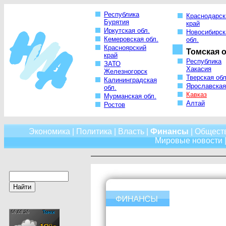
Республика
Краснодарск
Бурятия
край
Иркутская обл.
Новосибирск
Кемеровская обл.
обл.
Красноярский
Томская о
край
Республика
ЗАТО
Хакасия
Железногорск
Тверская обл
Калининградская
Ярославская
обл.
Кавказ
Мурманская обл.
Алтай
Ростов
Экономика
|
Политика
|
Власть
|
Финансы
|
Общест
Мировые новости
|