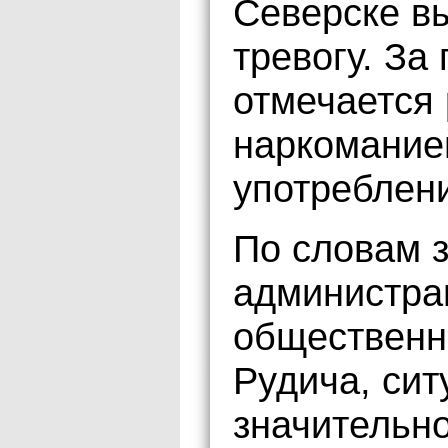
Северске в
тревогу. За
отмечается
наркоманией
употреблени
По словам 
администра
общественн
Рудича, си
значительно