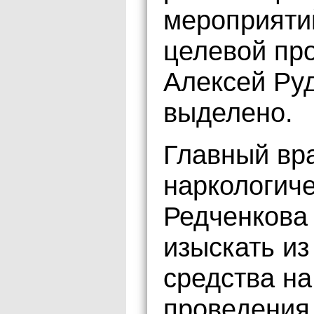
мероприятий
целевой пр
Алексей Руд
выделено.
Главный вр
наркологич
Редченкова
изыскать и
средства на
проведения