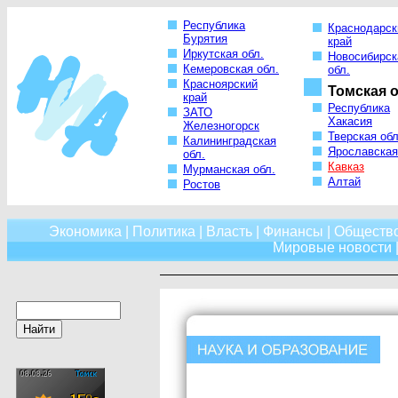
Республика
Краснодарск
Бурятия
край
Иркутская обл.
Новосибирск
Кемеровская обл.
обл.
Красноярский
Томская о
край
Республика
ЗАТО
Хакасия
Железногорск
Тверская обл
Калининградская
Ярославская
обл.
Кавказ
Мурманская обл.
Алтай
Ростов
Экономика
|
Политика
|
Власть
|
Финансы
|
Обществ
Мировые новости
|