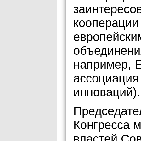
заинтересов
кооперации
европейски
объединения
например, 
ассоциация
инноваций).
Председате
Конгресса 
властей Со