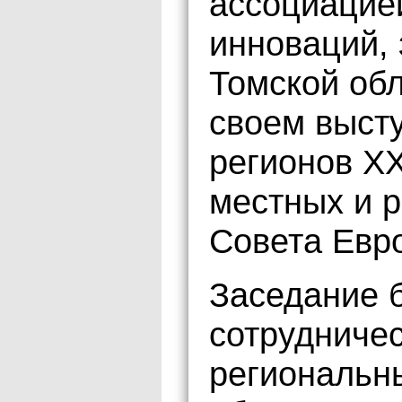
ассоциацие
инноваций, 
Томской обл
своем выст
регионов XX
местных и 
Совета Евр
Заседание 
сотрудниче
региональн