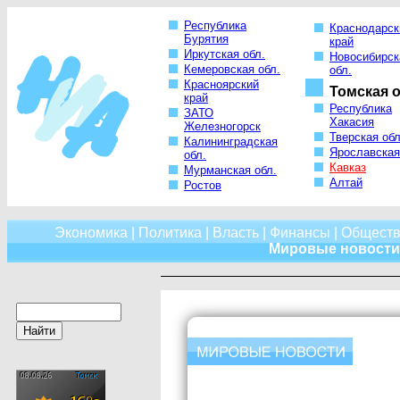
Республика
Краснодарск
Бурятия
край
Иркутская обл.
Новосибирск
Кемеровская обл.
обл.
Красноярский
Томская о
край
Республика
ЗАТО
Хакасия
Железногорск
Тверская обл
Калининградская
Ярославская
обл.
Кавказ
Мурманская обл.
Алтай
Ростов
Экономика
|
Политика
|
Власть
|
Финансы
|
Обществ
Мировые новости