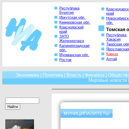
Республика
Краснодарск
Бурятия
край
Иркутская обл.
Новосибирск
Кемеровская обл.
обл.
Красноярский
Томская о
край
Республика
ЗАТО
Хакасия
Железногорск
Тверская обл
Калининградская
Ярославская
обл.
Кавказ
Мурманская обл.
Алтай
Ростов
Экономика
|
Политика
|
Власть
|
Финансы
|
Обществ
Мировые новости
|