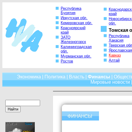
Республика
Краснодарск
Бурятия
край
Иркутская обл.
Новосибирск
Кемеровская обл.
обл.
Красноярский
Томская о
край
Республика
ЗАТО
Хакасия
Железногорск
Тверская обл
Калининградская
Ярославская
обл.
Кавказ
Мурманская обл.
Алтай
Ростов
Экономика
|
Политика
|
Власть
|
Финансы
|
Общест
Мировые новости
|