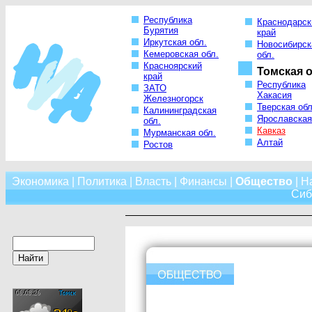
Республика
Краснодарск
Бурятия
край
Иркутская обл.
Новосибирск
Кемеровская обл.
обл.
Красноярский
Томская о
край
Республика
ЗАТО
Хакасия
Железногорск
Тверская обл
Калининградская
Ярославская
обл.
Кавказ
Мурманская обл.
Алтай
Ростов
Экономика
|
Политика
|
Власть
|
Финансы
|
Общество
|
Н
Сиб