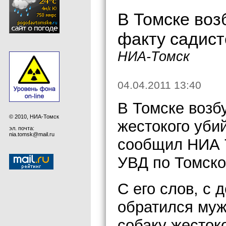
В Томске воз
факту садист
НИА-Томск
04.04.2011 13:40
В Томске возб
© 2010, НИА-Томск
жестокого убий
эл. почта:
nia.tomsk@mail.ru
сообщил НИА 
УВД по Томско
С его слов, с
обратился муж
собаку жесток