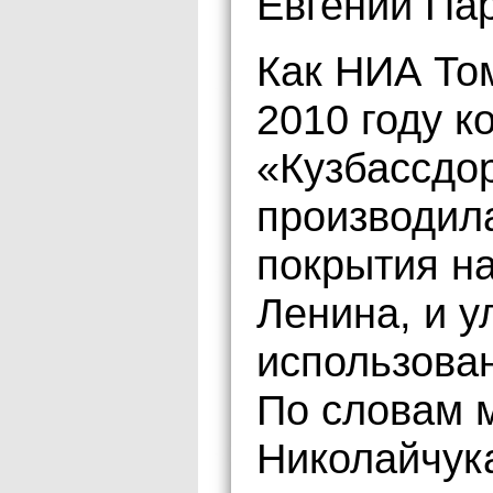
Евгений Па
Как НИА То
2010 году к
«Кузбассдо
производил
покрытия на
Ленина, и у
использова
По словам 
Николайчук