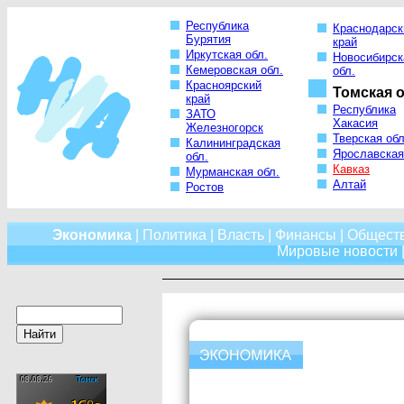
Республика
Краснодарск
Бурятия
край
Иркутская обл.
Новосибирск
Кемеровская обл.
обл.
Красноярский
Томская о
край
Республика
ЗАТО
Хакасия
Железногорск
Тверская обл
Калининградская
Ярославская
обл.
Кавказ
Мурманская обл.
Алтай
Ростов
Экономика
|
Политика
|
Власть
|
Финансы
|
Общест
Мировые новости
|