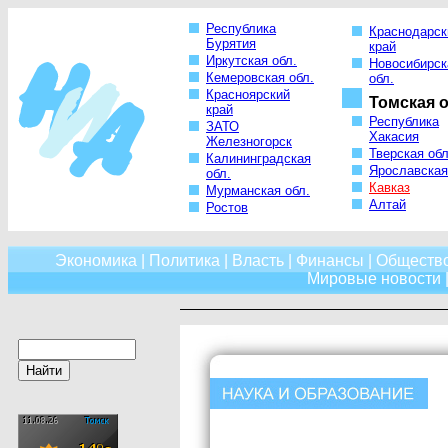
Республика
Краснодарск
Бурятия
край
Иркутская обл.
Новосибирск
Кемеровская обл.
обл.
Красноярский
Томская о
край
Республика
ЗАТО
Хакасия
Железногорск
Тверская обл
Калининградская
Ярославская
обл.
Кавказ
Мурманская обл.
Алтай
Ростов
Экономика
|
Политика
|
Власть
|
Финансы
|
Обществ
Мировые новости
|