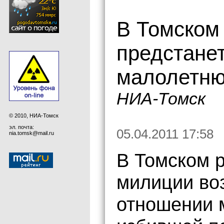
В Томском
предстане
малолетню
НИА-Томск
© 2010, НИА-Томск
эл. почта:
05.04.2011 17:58
nia.tomsk@mail.ru
В Томском 
милиции воз
отношении м