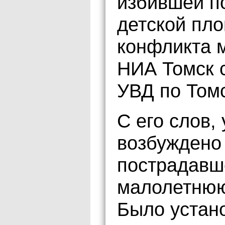
избившей по
детской пл
конфликта 
НИА Томск 
УВД по Томс
С его слов,
возбуждено
пострадавш
малолетнюю
Было устано