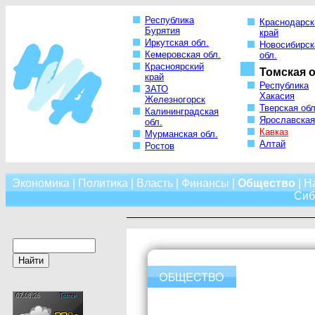
Республика
Краснодарск
Бурятия
край
Иркутская обл.
Новосибирск
Кемеровская обл.
обл.
Красноярский
Томская о
край
Республика
ЗАТО
Хакасия
Железногорск
Тверская обл
Калининградская
Ярославская
обл.
Кавказ
Мурманская обл.
Алтай
Ростов
Экономика
|
Политика
|
Власть
|
Финансы
|
Общество
|
Н
Сиб