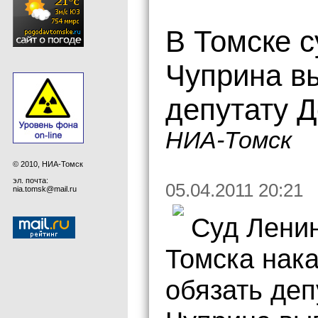
В Томске с
Чуприна в
депутату Д
НИА-Томск
© 2010, НИА-Томск
эл. почта:
05.04.2011 20:21
nia.tomsk@mail.ru
Суд Ленин
Томска нак
обязать деп