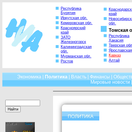
Республика
Краснодарск
Бурятия
край
Иркутская обл.
Новосибирск
Кемеровская обл.
обл.
Красноярский
Томская о
край
Республика
ЗАТО
Хакасия
Железногорск
Тверская обл
Калининградская
Ярославская
обл.
Кавказ
Мурманская обл.
Алтай
Ростов
Экономика
|
Политика
|
Власть
|
Финансы
|
Общест
Мировые новости
|