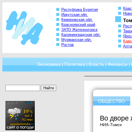
Крас
Республика Бурятия
Ново
Иркутская обл.
Кемеровская обл.
Том
Красноярский край
Респ
ЗАТО Железногорск
Твер
Калининградская обл.
Ярос
Мурманская обл.
Кавк
Ростов
Алта
Экономика
|
Политика
|
Власть
|
Финансы
|
Во дворе 
НИА-Томск