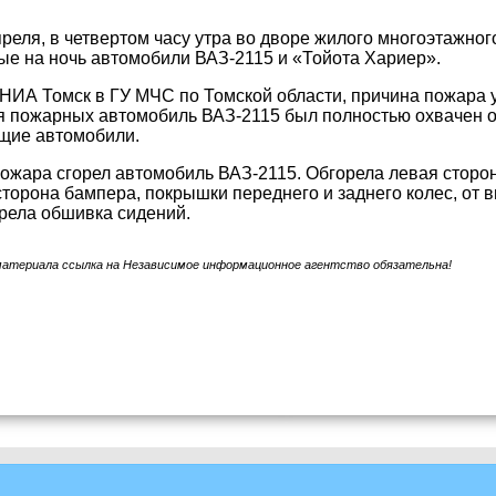
преля, в четвертом часу утра во дворе жилого многоэтажног
е на ночь автомобили ВАЗ-2115 и «Тойота Хариер».
НИА Томск в ГУ МЧС по Томской области, причина пожара 
 пожарных автомобиль ВАЗ-2115 был полностью охвачен о
ящие автомобили.
пожара сгорел автомобиль ВАЗ-2115. Обгорела левая сторо
сторона бампера, покрышки переднего и заднего колес, от 
рела обшивка сидений.
материала ссылка на Независимое информационное агентство обязательна!