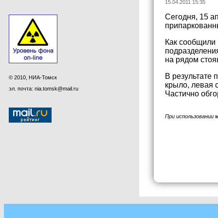
15.04.2011 15:35
Сегодня, 15 а
припаркованны
Как сообщили 
подразделения
на рядом сто
В результате 
© 2010, НИА-Томск
крыло, левая 
эл. почта: nia.tomsk@mail.ru
Частично обго
При использовании 