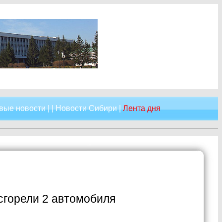
вые новости
| |
Новости Сибири
|
Лента дня
сгорели 2 автомобиля