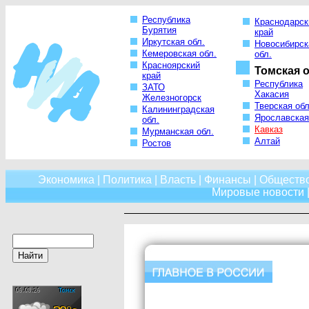
Республика
Краснодарск
Бурятия
край
Иркутская обл.
Новосибирск
Кемеровская обл.
обл.
Красноярский
Томская о
край
Республика
ЗАТО
Хакасия
Железногорск
Тверская обл
Калининградская
Ярославская
обл.
Кавказ
Мурманская обл.
Алтай
Ростов
Экономика
|
Политика
|
Власть
|
Финансы
|
Обществ
Мировые новости
|