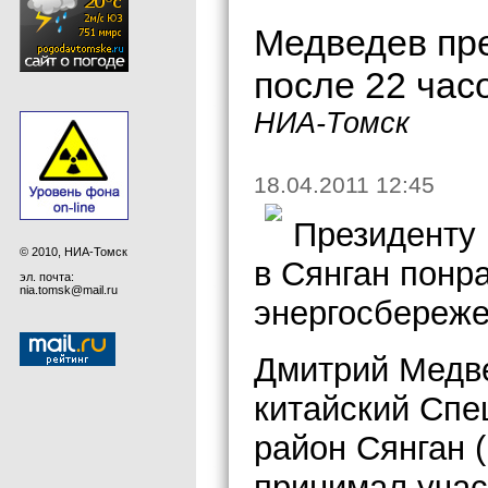
Медведев пр
после 22 час
НИА-Томск
18.04.2011 12:45
Президенту 
© 2010, НИА-Томск
в Сянган понр
эл. почта:
nia.tomsk@mail.ru
энергосбереже
Дмитрий Медве
китайский Сп
район Сянган (
принимал учас