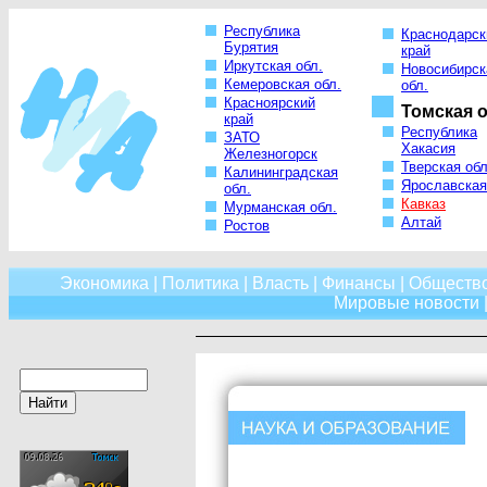
Республика
Краснодарск
Бурятия
край
Иркутская обл.
Новосибирск
Кемеровская обл.
обл.
Красноярский
Томская о
край
Республика
ЗАТО
Хакасия
Железногорск
Тверская обл
Калининградская
Ярославская
обл.
Кавказ
Мурманская обл.
Алтай
Ростов
Экономика
|
Политика
|
Власть
|
Финансы
|
Обществ
Мировые новости
|