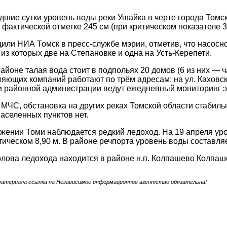
шие сутки уровень воды реки Ушайка в черте города Томск
 фактической отметке 245 см (при критическом показателе 3
или НИА Томск в пресс-службе мэрии, отметив, что насосн
 из которых две на Степановке и одна на Усть-Керепети.
айоне талая вода стоит в подпольях 20 домов (6 из них — 
яющих компаний работают по трём адресам: на ул. Каховско
и районной администрации ведут ежедневный мониторинг э
МЧС, обстановка на других реках Томской области стабил
аселенных пунктов нет.
жении Томи наблюдается редкий ледоход. На 19 апреля уро
тическом 8,90 м. В районе речпорта уровень воды составляе
олова ледохода находится в районе н.п. Колпашево Колпаш
материала ссылка на Независимое информационное агентство обязательна!