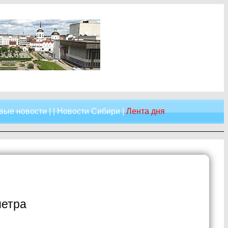
вые новости
| |
Новости Сибири
|
Лента дня
метра