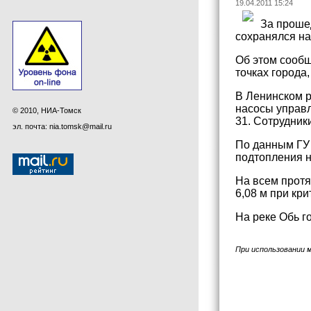
19.04.2011 15:24
За прошед
сохранялся на
Об этом сообщ
точках города,
В Ленинском р
насосы управл
© 2010, НИА-Томск
31. Сотрудник
эл. почта: nia.tomsk@mail.ru
По данным ГУ 
подтопления н
На всем протя
6,08 м при кри
На реке Обь г
При использовании 