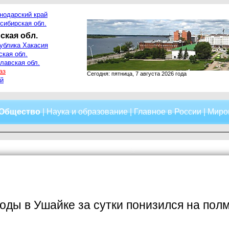
нодарский край
сибирская обл.
ская обл.
ублика Хакасия
ская обл.
лавская обл.
аз
Сегодня: пятница, 7 августа 2026 года
й
Общество
|
Наука и образование
|
Главное в России
|
Миро
оды в Ушайке за сутки понизился на пол