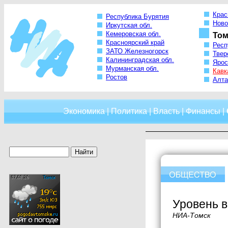
Крас
Республика Бурятия
Ново
Иркутская обл.
Кемеровская обл.
Том
Красноярский край
Респ
ЗАТО Железногорск
Твер
Калининградская обл.
Ярос
Мурманская обл.
Кавк
Ростов
Алта
Экономика
|
Политика
|
Власть
|
Финансы
|
Уровень в
НИА-Томск