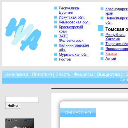
Республика
Краснодарск
Бурятия
край
Иркутская обл.
Новосибирск
Кемеровская обл.
обл.
Красноярский
Томская о
край
Республика
ЗАТО
Хакасия
Железногорск
Тверская обл
Калининградская
Ярославская
обл.
Кавказ
Мурманская обл.
Алтай
Ростов
Экономика
|
Политика
|
Власть
|
Финансы
|
Общество
|
Н
Сиб