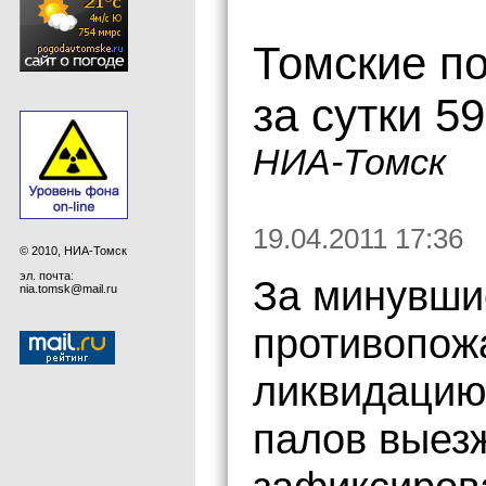
Томские п
за сутки 5
НИА-Томск
19.04.2011 17:36
© 2010, НИА-Томск
эл. почта:
За минувши
nia.tomsk@mail.ru
противопож
ликвидацию
палов выезж