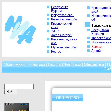
Республика
Краснодарск
Бурятия
край
Иркутская обл.
Новосибирск
Кемеровская обл.
обл.
Красноярский
Томская о
край
Республика
ЗАТО
Хакасия
Железногорск
Тверская обл
Калининградская
Ярославская
обл.
Кавказ
Мурманская обл.
Алтай
Ростов
Экономика
|
Политика
|
Власть
|
Финансы
|
Общество
|
Н
Сиб