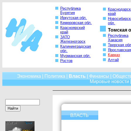
Республика
Краснодарск
Бурятия
край
Иркутская обл.
Новосибирск
Кемеровская обл.
обл.
Красноярский
Томская о
край
Республика
ЗАТО
Хакасия
Железногорск
Тверская обл
Калининградская
Ярославская
обл.
Кавказ
Мурманская обл.
Алтай
Ростов
Экономика
|
Политика
|
Власть
|
Финансы
|
Общест
Мировые новости
|