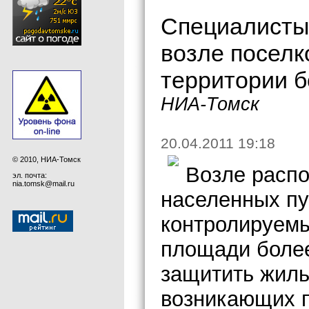
Cпециалисты 
возле поселк
территории б
НИА-Томск
20.04.2011 19:18
© 2010, НИА-Томск
Возле расп
эл. почта:
nia.tomsk@mail.ru
населенных пу
контролируемы
площади более
защитить жиль
возникающих п