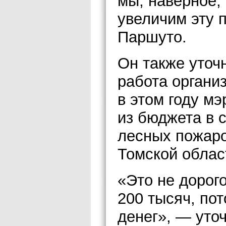
мы, наверное,
увеличим эту 
Паршуто.
Он также уточн
работа органи
в этом году м
из бюджета в 
лесных пожаров
Томской област
«Это не дорог
200 тысяч, по
денег», — уто