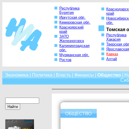
Республика
Краснодарск
Бурятия
край
Иркутская обл.
Новосибирск
Кемеровская обл.
обл.
Красноярский
Томская о
край
Республика
ЗАТО
Хакасия
Железногорск
Тверская обл
Калининградская
Ярославская
обл.
Кавказ
Мурманская обл.
Алтай
Ростов
Экономика
|
Политика
|
Власть
|
Финансы
|
Общество
|
Н
Сиб