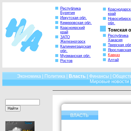
Республика
Краснодарск
Бурятия
край
Иркутская обл.
Новосибирск
Кемеровская обл.
обл.
Красноярский
Томская о
край
Республика
ЗАТО
Хакасия
Железногорск
Тверская обл
Калининградская
Ярославская
обл.
Кавказ
Мурманская обл.
Алтай
Ростов
Экономика
|
Политика
|
Власть
|
Финансы
|
Общест
Мировые новости
|