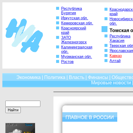
Республика
Краснодарск
Бурятия
край
Иркутская обл.
Новосибирск
Кемеровская обл.
обл.
Красноярский
Томская о
край
Республика
ЗАТО
Хакасия
Железногорск
Тверская обл
Калининградская
Ярославская
обл.
Кавказ
Мурманская обл.
Алтай
Ростов
Экономика
|
Политика
|
Власть
|
Финансы
|
Обществ
Мировые новости
|