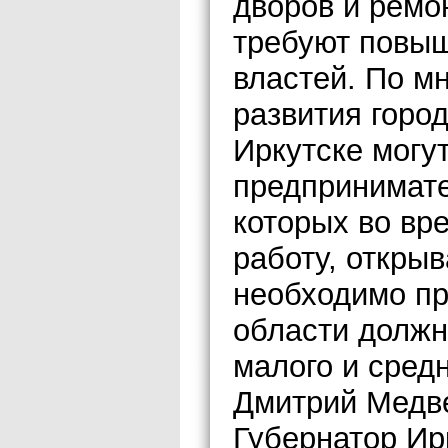
дворов и ремо
требуют повыш
властей. По м
развития горо
Иркутске могу
предпринимате
которых во вр
работу, откры
необходимо пр
области должн
малого и сред
Дмитрий Медв
Губернатор Ир