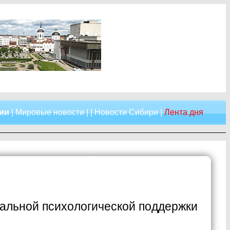
сии
|
Мировые новости
| |
Новости Сибири
|
Лента дня
альной психологической поддержки