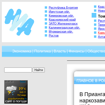
Крас
Республика Бурятия
Ново
Иркутская обл.
Кемеровская обл.
Том
Красноярский край
Респ
ЗАТО Железногорск
Твер
Калининградская обл.
Ярос
Мурманская обл.
Кавк
Ростов
Алта
Экономика
|
Политика
|
Власть
|
Финансы
|
Обществ
В Прианга
наркозав