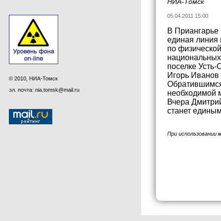
НИА-Томск
05.04.2011 15:00
В Приангарье 
единая линия 
по физической
национальных 
поселке Усть-
Игорь Иванов 
© 2010, НИА-Томск
Обратившимся 
эл. почта: nia.tomsk@mail.ru
необходимой 
Вчера Дмитрий
станет единым
При использовании 