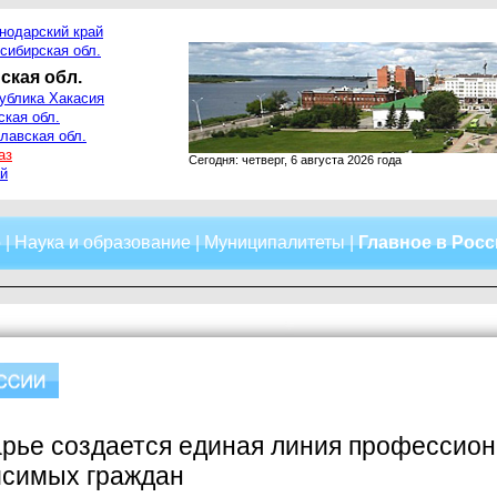
нодарский край
сибирская обл.
ская обл.
ублика Хакасия
ская обл.
лавская обл.
аз
Сегодня: четверг, 6 августа 2026 года
й
о
|
Наука и образование
|
Муниципалитеты
|
Главное в Рос
рье создается единая линия профессион
исимых граждан