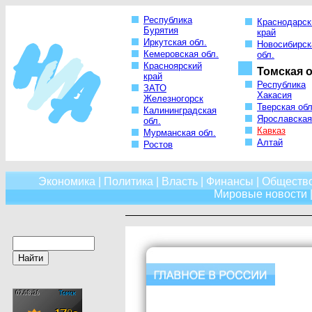
Республика
Краснодарск
Бурятия
край
Иркутская обл.
Новосибирск
Кемеровская обл.
обл.
Красноярский
Томская о
край
Республика
ЗАТО
Хакасия
Железногорск
Тверская обл
Калининградская
Ярославская
обл.
Кавказ
Мурманская обл.
Алтай
Ростов
Экономика
|
Политика
|
Власть
|
Финансы
|
Обществ
Мировые новости
|