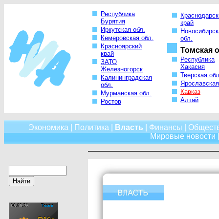
Республика
Краснодарск
Бурятия
край
Иркутская обл.
Новосибирск
Кемеровская обл.
обл.
Красноярский
Томская о
край
Республика
ЗАТО
Хакасия
Железногорск
Тверская обл
Калининградская
Ярославская
обл.
Кавказ
Мурманская обл.
Алтай
Ростов
Экономика
|
Политика
|
Власть
|
Финансы
|
Общест
Мировые новости
|