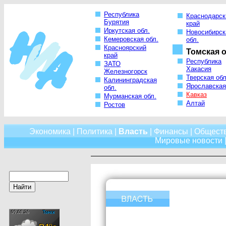
Республика
Краснодарск
Бурятия
край
Иркутская обл.
Новосибирск
Кемеровская обл.
обл.
Красноярский
Томская о
край
Республика
ЗАТО
Хакасия
Железногорск
Тверская обл
Калининградская
Ярославская
обл.
Кавказ
Мурманская обл.
Алтай
Ростов
Экономика
|
Политика
|
Власть
|
Финансы
|
Общест
Мировые новости
|