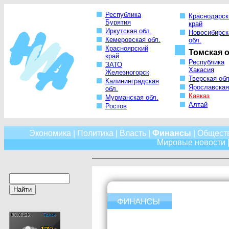
Республика
Краснодарск
Бурятия
край
Иркутская обл.
Новосибирск
Кемеровская обл.
обл.
Красноярский
Томская о
край
Республика
ЗАТО
Хакасия
Железногорск
Тверская обл
Калининградская
Ярославская
обл.
Кавказ
Мурманская обл.
Алтай
Ростов
Экономика
|
Политика
|
Власть
|
Финансы
|
Общест
Мировые новости
|